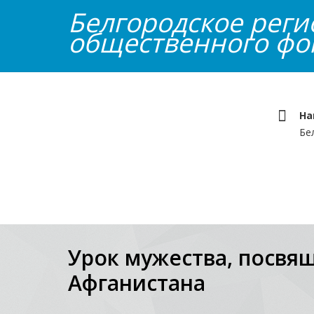
Белгородское рег
общественного фо
На
Бе
Главная
Об организации
Наши
Урок мужества, посвя
Афганистана