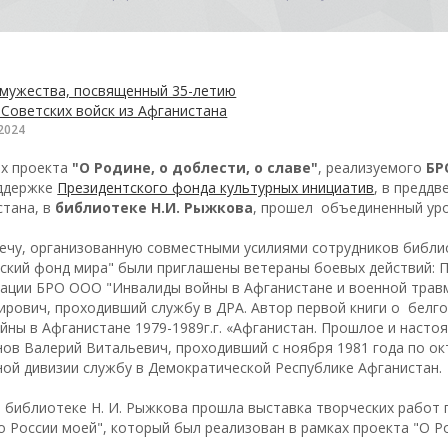
.2024
ах проекта
"О Родине, о доблести, о славе"
, реализуемого
БР
ддержке
Президентского фонда культурных инициатив
, в преддв
стана, в
библиотеке Н.И. Рыжкова
, прошел объединенный уро
речу, организованную совместными усилиями сотрудников библ
йский фонд мира" были приглашены ветераны боевых действий: 
зации БРО ООО "Инвалиды войны в Афганистане и военной трав
рович, проходивший службу в ДРА. Автор первой книги о белго
йны в Афганистане 1979-1989г.г. «Афганистан. Прошлое и настоя
нов Валерий Витальевич, проходивший с ноября 1981 года по ок
ной дивизии службу в Демократической Республике Афганистан.
 библиотеке Н. И. Рыжкова прошла выставка творческих работ 
о России моей", который был реализован в рамках проекта "О Ро