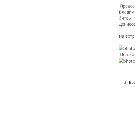
Предсе
Владим
битвы,
Денисо
На встр
По окон
Во
О БЕЛ
© 2018 Белгородское региональное
отделение Международного
НАШИ 
общественного фонда «Российский