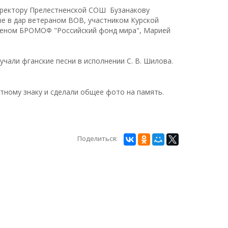
иректору Прелестненской СОШ Бузанакову
е в дар ветераном ВОВ, участником Курской
членом БРОМОФ "Российский фонд мира", Марией
учали фганские песни в исполнении С. В. Шилова.
тному знаку и сделали общее фото на память.
Поделиться:
АММЫ
Белгород, Белгородский пр-т, д. 57
+7(4722)27-13-77