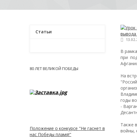
Статьи
13.02
Новости
В рамк
при по
Афгани
80 ЛЕТ ВЕЛИКОЙ ПОБЕДЫ
На вст
"Росси
органи
Владими
годы во
- Варга
Десант
Также в
Положение о конкурсе "Не гаснет в
войны, 
нас Победы пламя!"