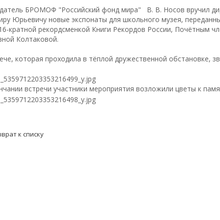
датель БРОМОФ "Российский фонд мира" В. В. Носов вручил д
иру Юрьевичу новые экспонаты для школьного музея, переданны
 16-кратной рекордсменкой Книги Рекордов России, Почётным 
вной Колтаковой.
ече, которая проходила в тёплой дружественной обстановке, зв
чании встречи участники мероприятия возложили цветы к памя
зврат к списку
ГОРОДСКОМ ОТДЕЛЕНИИ
ОБЩЕРОССИЙСКИЕ ПРОГР
ПАРТНЕРЫ
ПРОЕКТЫ БЕЛГОРОДСКОГО