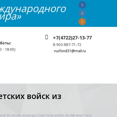
ждународного
ира»
+7(4722)27-13-77
боты:
8-903-887-71-72
0 - 18.00)
rusfond31@mail.ru
мация
Контакты
Галерея
Еще
тских войск из
ный 35-летию вывода Советских войск из Афганистана