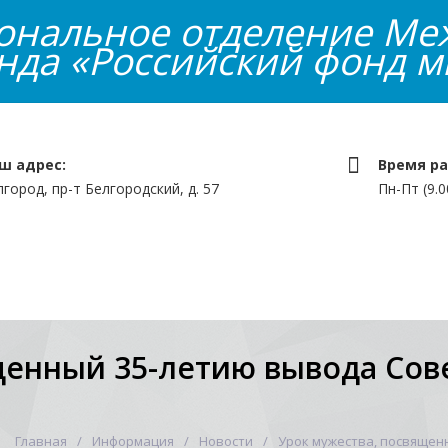
иональное отделение Ме
нда «Российский фонд м
ш адрес:
Время ра
лгород, пр-т Белгородский, д. 57
Пн-Пт (9.0
 программы и проекты
Конкурсы
Инфор
щенный 35-летию вывода Сове
Главная
Информация
Новости
Урок мужества, посвящен